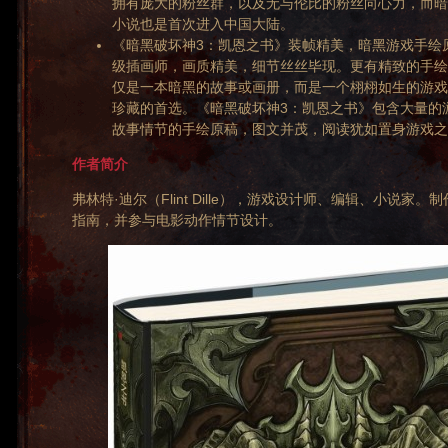
拥有庞大的粉丝群，以及无与伦比的粉丝向心力，而暗
小说也是首次进入中国大陆。
《暗黑破坏神3：凯恩之书》装帧精美，暗黑游戏手绘
级插画师，画质精美，细节丝丝毕现。更有精致的手绘
仅是一本暗黑的故事或画册，而是一个栩栩如生的游戏
珍藏的首选。《暗黑破坏神3：凯恩之书》包含大量的
故事情节的手绘原稿，图文并茂，阅读犹如置身游戏之
作者简介
弗林特·迪尔（Flint Dille），游戏设计师、编辑、小说家。
指南，并参与电影动作情节设计。