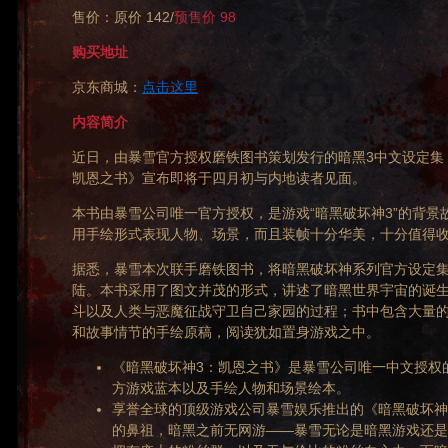
售价：原价 142/
预售价 98
购买地址
京东商城：
点击这里
内容简介
近日，由暴雪官方授权磨铁图书策划发行的暗黑3中文设定集
凯恩之书》宣布即将于四月初与内地读者见面。
本书由暴雪公司唯一官方授权，是游戏“暗黑破坏神3”的背景
用手绘形式表现人物、场景，而且装帧十分华美，十分值得
据悉，暴雪本次联手磨铁图书，将暗黑破坏神系列官方设定
陆。本书采用了图文并茂的形式，讲述了暗黑世界宇宙的诞
斗以及人类与恶魔征战守卫自己家园的过程；书中包含大量
和故事情节的手绘原稿，阅读犹如置身游戏之中。
《暗黑破坏神3：凯恩之书》是暴雪公司唯一中文授权
方游戏蓝本以及手绘人物和场景绘本。
享誉全球的顶级游戏公司暴雪娱乐推出的《暗黑破坏神
的鼻祖，暗黑之前无网游——暴雪无论是暗黑游戏还是