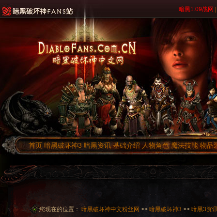
暗黑1.09战网
|
首页
暗黑破坏神3
暗黑资讯
基础介绍
人物角色
魔法技能
物品
您现在的位置：
暗黑破坏神中文粉丝网
>>
暗黑破坏神3
>>
暗黑3资