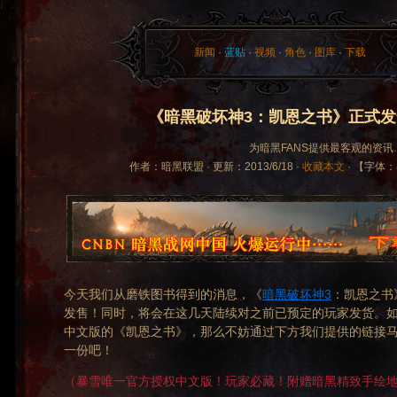
新闻
·
蓝贴
·
视频
·
角色
·
图库
·
下载
《暗黑破坏神3：凯恩之书》正式发
为暗黑FANS提供最客观的资讯…… di
作者：暗黑联盟 · 更新：2013/6/18 ·
收藏本文
· 【字体：
今天我们从磨铁图书得到的消息，《
暗黑破坏神3
：凯恩之书
发售！同时，将会在这几天陆续对之前已预定的玩家发货。
中文版的《凯恩之书》，那么不妨通过下方我们提供的链接
一份吧！
（暴雪唯一官方授权中文版！玩家必藏！附赠暗黑精致手绘