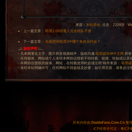
来源：
本站原创
·点击：2209次 · Www.
上一篇文章：
暗黑1.08猎魔人完全组队手册
下一篇文章：
你最想和暗黑3中哪个角色去约会？
..::
版权声明
::..
·
凡本网署名文字、图片和音视频稿件，版权均属
暗黑破坏神中文网
所有
·
任何媒体、网站或个人未经本网协议授权不得转载、链接、转贴或以其
·
本网协议授权的媒体、网站，在转载使用时必须注明“稿件来源：
暗黑破
·
未经本站明确许可，任何网站不得盗链及抄袭；如引用页面，请务必注
所有内容由
DiabloFans.Com.Cn
整理制
ICP经营许可证：粤ICP备2