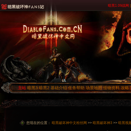
暗黑1.09战网
|
主站
暗黑3
暗黑2
基础介绍
任务帮助
场景地图
怪物资料
攻略
您现在的位置：
暗黑破坏神中文粉丝网
>>
暗黑破坏神3
>>
暗黑视