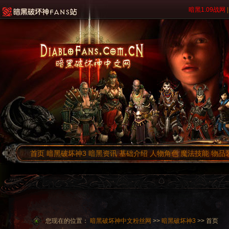
暗黑1.09战网
|
首页
暗黑破坏神3
暗黑资讯
基础介绍
人物角色
魔法技能
物品
您现在的位置：
暗黑破坏神中文粉丝网
>>
暗黑破坏神3
>> 首页