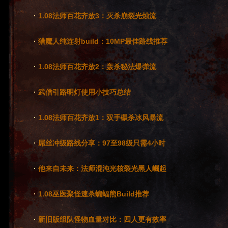
·
1.08法师百花齐放3：灭杀崩裂光烛流
·
猎魔人纯连射build：10MP最佳路线推荐
·
1.08法师百花齐放2：轰杀秘法爆弹流
·
武僧引路明灯使用小技巧总结
·
1.08法师百花齐放1：双手碾杀冰风暴流
·
屌丝冲级路线分享：97至98级只需4小时
·
他来自未来：法师混沌光核裂光黑人崛起
·
1.08巫医聚怪速杀蝙蝠熊Build推荐
·
新旧版组队怪物血量对比：四人更有效率