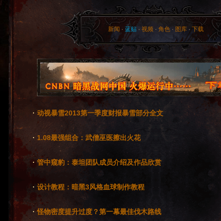
新闻
·
蓝贴
·
视频
·
角色
·
图库
·
下载
·
动视暴雪2013第一季度财报暴雪部分全文
·
1.08最强组合：武僧巫医擦出火花
·
管中窥豹：泰坦团队成员介绍及作品欣赏
·
设计教程：暗黑3风格血球制作教程
·
怪物密度提升过度？第一幕最佳伐木路线