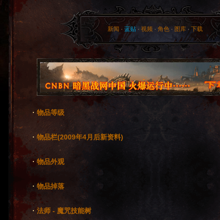
新闻
·
蓝贴
·
视频
·
角色
·
图库
·
下载
·
物品等级
·
物品栏(2009年4月后新资料)
·
物品外观
·
物品掉落
·
法师 - 魔咒技能树