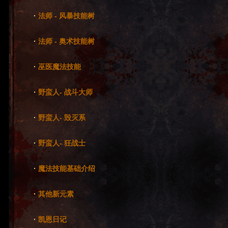
·
法师 - 风暴技能树
·
法师 - 奥术技能树
·
巫医魔法技能
·
野蛮人- 战斗大师
·
野蛮人- 毁灭系
·
野蛮人- 狂战士
·
魔法技能基础介绍
·
其他新元素
·
凯恩日记