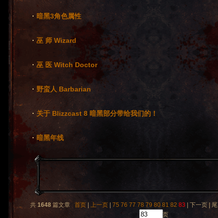
·
暗黑3角色属性
·
巫 师 Wizard
·
巫 医 Witch Doctor
·
野蛮人 Barbarian
·
关于 Blizzcast 8 暗黑部分带给我们的！
·
暗黑年线
共
1648
篇文章
首页
|
上一页
|
75
76
77
78
79
80
81
82
83
| 下一页 | 
页