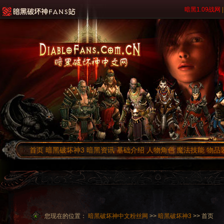
暗黑1.09战网
|
首页
暗黑破坏神3
暗黑资讯
基础介绍
人物角色
魔法技能
物品
您现在的位置：
暗黑破坏神中文粉丝网
>>
暗黑破坏神3
>> 首页