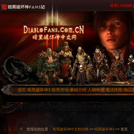
暗黑1.09战网
|
首页
暗黑破坏神3
暗黑资讯
基础介绍
人物角色
魔法技能
物品
您现在的位置：
暗黑破坏神中文粉丝网
>>
暗黑破坏神3
>> 首页