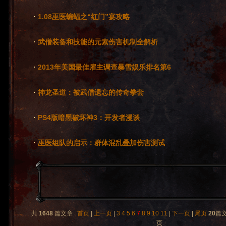
·
1.08巫医蝙蝠之“红门”宴攻略
·
武僧装备和技能的元素伤害机制全解析
·
2013年美国最佳雇主调查暴雪娱乐排名第6
·
神龙圣道：被武僧遗忘的传奇拳套
·
PS4版暗黑破坏神3：开发者漫谈
·
巫医组队的启示：群体混乱叠加伤害测试
共
1648
篇文章
首页
|
上一页
|
3
4
5
6
7
8
9
10
11
|
下一页
|
尾页
20
篇
页