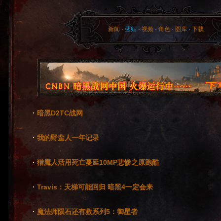
新闻
·
蓝贴
·
视频
·
角色
·
图库
·
下载
·
暗黑D2TC战网
·
我的野蛮人一年记录
·
猎魔人活用死亡蔓延10MP悲惨之原跑酷
·
Travis：天梯可能回归 暗黑4一定会来
·
魔法师陨石还有救系列5：御星者