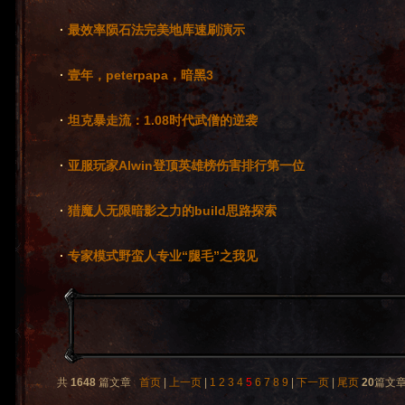
·
最效率陨石法完美地库速刷演示
·
壹年，peterpapa，暗黑3
·
坦克暴走流：1.08时代武僧的逆袭
·
亚服玩家Alwin登顶英雄榜伤害排行第一位
·
猎魔人无限暗影之力的build思路探索
·
专家模式野蛮人专业“腿毛”之我见
共
1648
篇文章
首页
|
上一页
|
1
2
3
4
5
6
7
8
9
|
下一页
|
尾页
20
篇文章