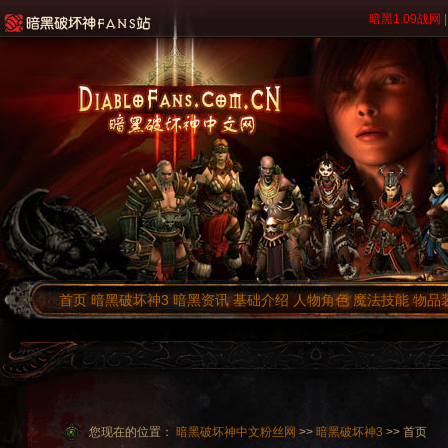
暗黑1.09战网
|
首页
暗黑破坏神3
暗黑资讯
基础介绍
人物角色
魔法技能
物品
您现在的位置：
暗黑破坏神中文粉丝网
>>
暗黑破坏神3
>> 首页