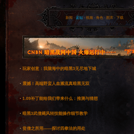
新闻
·
蓝贴
·
视频
·
角色
·
图库
·
下载
·
玩家创意：我脑海中的暗黑3无尽地下城
·
震撼！高端野蛮人血溅流真暗黑无双
·
1.09补丁能给我们带来什么：推测与猜想
·
暗黑3武僧飓风转技能操作细节教学
·
贫僧之所用——探讨四拳法的用处