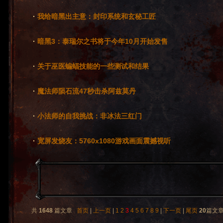
·
我给暗黑出主意：封印系统和玄秘工匠
·
暗黑3：泰瑞尔之书将于今年10月开始发售
·
关于巫医蝙蝠技能的一些测试和结果
·
魔法师陨石流47秒击杀阿兹莫丹
·
小法师的自我挑战：非冰法三红门
·
宽屏发烧友：5760x1080游戏画面震撼视听
共
1648
篇文章
首页
|
上一页
|
1
2
3
4
5
6
7
8
9
|
下一页
|
尾页
20
篇文章