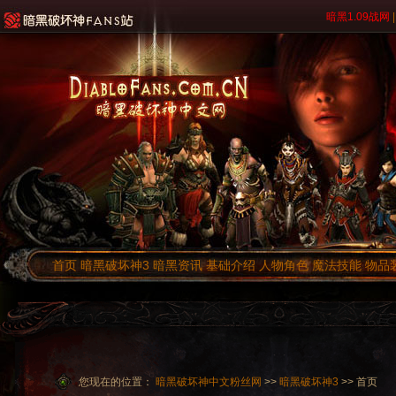
暗黑1.09战网
|
首页
暗黑破坏神3
暗黑资讯
基础介绍
人物角色
魔法技能
物品
您现在的位置：
暗黑破坏神中文粉丝网
>>
暗黑破坏神3
>> 首页