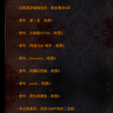
·
巫医瘟疫蝙蝠综述：最多叠加5层
·
壹年，凝丨蓝，暗黑3
·
壹年，比熱熊#3746，暗黑3
·
壹年，阿瑞乌尔·铭斧，暗黑3
·
壹年，liensaio，暗黑3
·
壹年，阿爾忒密絲，暗黑3
·
壹年，paliji，暗黑3
·
壹年，胖头暗黑鱼，暗黑3
·
来点刺激的：巫医10MP地库二连刷