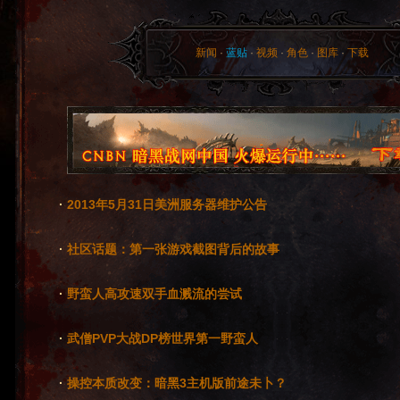
新闻
·
蓝贴
·
视频
·
角色
·
图库
·
下载
·
2013年5月31日美洲服务器维护公告
·
社区话题：第一张游戏截图背后的故事
·
野蛮人高攻速双手血溅流的尝试
·
武僧PVP大战DP榜世界第一野蛮人
·
操控本质改变：暗黑3主机版前途未卜？